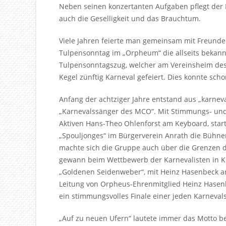
Neben seinen konzertanten Aufgaben pflegt der
auch die Geselligkeit und das Brauchtum.
Viele Jahren feierte man gemeinsam mit Freun
Tulpensonntag im „Orpheum“ die allseits bekann
Tulpensonntagszug, welcher am Vereinsheim de
Kegel zünftig Karneval gefeiert. Dies konnte sch
Anfang der achtziger Jahre entstand aus „karnev
„Karnevalssänger des
MCO
“. Mit Stimmungs- u
Aktiven Hans-Theo Ohlenforst am Keyboard, star
„Spouljonges“ im Bürgerverein Anrath die Bühnen
machte sich die Gruppe auch über die Grenzen d
gewann beim Wettbewerb der Karnevalisten in Kr
„Goldenen Seidenweber“, mit Heinz Hasenbeck an
Leitung von Orpheus-Ehrenmitglied Heinz Hasen
ein stimmungsvolles Finale einer jeden Karnevals
„Auf zu neuen Ufern“ lautete immer das Motto 