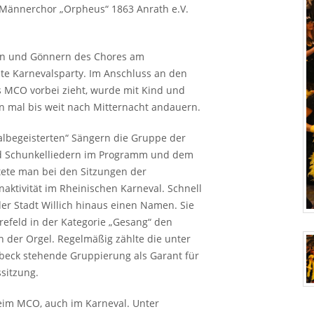
 Männerchor „Orpheus“ 1863 Anrath e.V.
den und Gönnern des Chores am
te Karnevalsparty. Im Anschluss an den
s
MCO
vorbei zieht, wurde mit Kind und
on mal bis weit nach Mitternacht andauern.
albegeisterten“ Sängern die Gruppe der
nd Schunkelliedern im Programm und dem
tete man bei den Sitzungen der
aktivität im Rheinischen Karneval. Schnell
er Stadt Willich hinaus einen Namen. Sie
efeld in der Kategorie „Gesang“ den
 der Orgel. Regelmäßig zählte die unter
beck stehende Gruppierung als Garant für
sitzung.
beim
MCO
, auch im Karneval. Unter